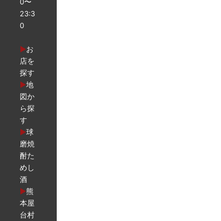
0〜
23:3
0
▶︎
お
店を
探す
▶︎
地
図か
ら探
す
▶︎
球
磨焼
酎た
めし
酒
▶︎
熊
本屋
台村