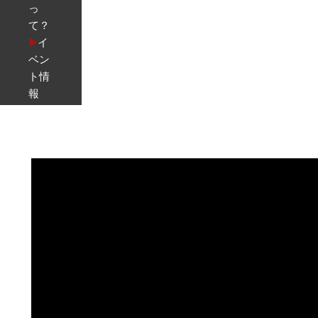
っ
て？
▶︎
イ
ベン
ト情
報